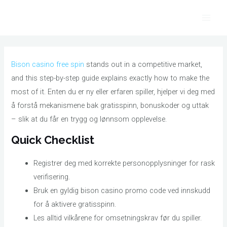
Skip
to
Main
content
Men
Bison casino free spin
stands out in a competitive market,
and this step-by-step guide explains exactly how to make the
most of it. Enten du er ny eller erfaren spiller, hjelper vi deg med
å forstå mekanismene bak gratisspinn, bonuskoder og uttak
– slik at du får en trygg og lønnsom opplevelse.
Quick Checklist
Registrer deg med korrekte personopplysninger for rask
verifisering.
Bruk en gyldig bison casino promo code ved innskudd
for å aktivere gratisspinn.
Les alltid vilkårene for omsetningskrav før du spiller.