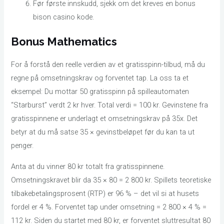
Før første innskudd, sjekk om det kreves en bonus
bison casino kode.
Bonus Mathematics
For å forstå den reelle verdien av et gratisspinn-tilbud, må du
regne på omsetningskrav og forventet tap. La oss ta et
eksempel: Du mottar 50 gratisspinn på spilleautomaten
“Starburst” verdt 2 kr hver. Total verdi = 100 kr. Gevinstene fra
gratisspinnene er underlagt et omsetningskrav på 35x. Det
betyr at du må satse 35 × gevinstbeløpet før du kan ta ut
penger.
Anta at du vinner 80 kr totalt fra gratisspinnene.
Omsetningskravet blir da 35 × 80 = 2 800 kr. Spillets teoretiske
tilbakebetalingsprosent (RTP) er 96 % – det vil si at husets
fordel er 4 %. Forventet tap under omsetning = 2 800 × 4 % =
112 kr. Siden du startet med 80 kr, er forventet sluttresultat 80