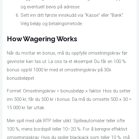
og eventuelt bevis på adresse.
Sett inn ditt første innskudd via “Kasse” eller “Bank”.
Velg beløp og betalingsmetode.
How Wagering Works
Når du mottar en bonus, må du oppfylle omsetningskrav før
gevinster kan tas ut. La oss ta et eksempel: Du får en 100 %
bonus opptil 1000 kr med et omsetningskrav på 30x
bonusbeløpet.
Formel: Omsetningskrav = bonusbeløp × faktor. Hvis du setter
inn 500 kr, får du 500 kr i bonus. Da må du omsette 500 × 30 =
15 000 kr før uttak.
Men spill med ulik RTP teller ulikt. Spilleautomater teller ofte
100 %, mens bordspill teller 10–20 %. For å beregne effektivt
omsetningskrav: Hvis du spiller blackjack som teller 10 %, må