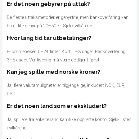
Er det noen gebyrer på uttak?
De fleste uttaksmetoder er gebyrfrie, men bankoverføring kan
ha et lite gebyr på 20–50 kr. Sjekk vilkårene.
Hvor lang tid tar utbetalinger?
E-lommebøker: 0–24 timer. Kort: 1–3 dager. Bankoverføring:
3–5 dager. Verifisering må være godkjent først.
Kan jeg spille med norske kroner?
Ja, flere valutamuligheter er tilgjengelige, inkludert NOK, EUR,
USD.
Er det noen land som er ekskludert?
Ja, spillere fra enkelte land kan ikke opprette konto. Sjekk listen
i vilkårene.