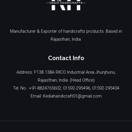
Manufacturer & Exporter of handicrafts products. Based in
Rajasthan, India.
Contact Info
Address: F138 138A RIICO Industrial Area Jhunjhunu,
Rajasthan, India. (Head Office)
Tel. No.: +91-8824765602, 01592-295496, 01592-295404
Email: Kediahandicraft01@gmail.com