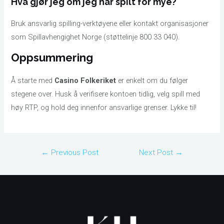
Hva gjør jeg om jeg har spilt for mye?
Bruk ansvarlig spilling-verktøyene eller kontakt organisasjoner
som Spillavhengighet Norge (støttelinje 800 33 040).
Oppsummering
Å starte med
Casino Folkeriket
er enkelt om du følger
stegene over. Husk å verifisere kontoen tidlig, velg spill med
høy RTP, og hold deg innenfor ansvarlige grenser. Lykke til!
Post
←
Previous Post
Next Post
→
navigation