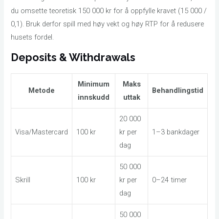
du omsette teoretisk 150 000 kr for å oppfylle kravet (15 000 /
0,1). Bruk derfor spill med høy vekt og høy RTP for å redusere
husets fordel.
Deposits & Withdrawals
Minimum
Maks
Metode
Behandlingstid
innskudd
uttak
20 000
Visa/Mastercard
100 kr
kr per
1–3 bankdager
dag
50 000
Skrill
100 kr
kr per
0–24 timer
dag
50 000