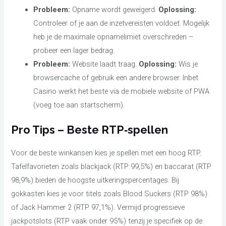
Probleem:
Opname wordt geweigerd.
Oplossing:
Controleer of je aan de inzetvereisten voldoet. Mogelijk
heb je de maximale opnamelimiet overschreden –
probeer een lager bedrag.
Probleem:
Website laadt traag.
Oplossing:
Wis je
browsercache of gebruik een andere browser. Inbet
Casino werkt het beste via de mobiele website of PWA
(voeg toe aan startscherm).
Pro Tips – Beste RTP‑spellen
Voor de beste winkansen kies je spellen met een hoog RTP.
Tafelfavorieten zoals blackjack (RTP 99,5%) en baccarat (RTP
98,9%) bieden de hoogste uitkeringspercentages. Bij
gokkasten kies je voor titels zoals Blood Suckers (RTP 98%)
of Jack Hammer 2 (RTP 97,1%). Vermijd progressieve
jackpotslots (RTP vaak onder 95%) tenzij je specifiek op de