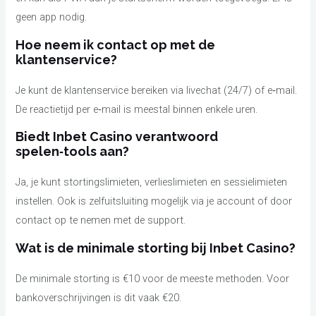
geen app nodig.
Hoe neem ik contact op met de
klantenservice?
Je kunt de klantenservice bereiken via livechat (24/7) of e‑mail.
De reactietijd per e‑mail is meestal binnen enkele uren.
Biedt Inbet Casino verantwoord
spelen‑tools aan?
Ja, je kunt stortingslimieten, verlieslimieten en sessielimieten
instellen. Ook is zelfuitsluiting mogelijk via je account of door
contact op te nemen met de support.
Wat is de minimale storting bij Inbet Casino?
De minimale storting is €10 voor de meeste methoden. Voor
bankoverschrijvingen is dit vaak €20.