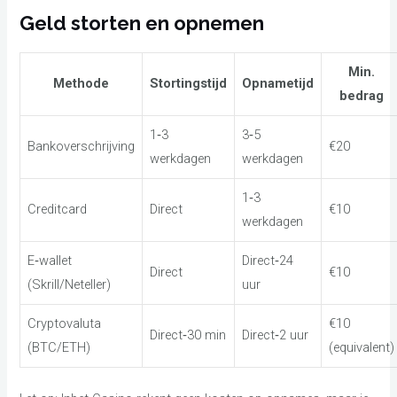
Geld storten en opnemen
Min.
Methode
Stortingstijd
Opnametijd
bedrag
1‑3
3‑5
Bankoverschrijving
€20
werkdagen
werkdagen
1‑3
Creditcard
Direct
€10
werkdagen
E‑wallet
Direct‑24
Direct
€10
(Skrill/Neteller)
uur
Cryptovaluta
€10
Direct‑30 min
Direct‑2 uur
(BTC/ETH)
(equivalent)