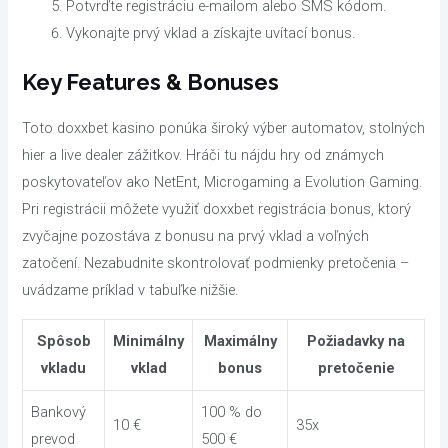
Potvrďte registráciu e-mailom alebo SMS kódom.
Vykonajte prvý vklad a získajte uvítací bonus.
Key Features & Bonuses
Toto doxxbet kasino ponúka široký výber automatov, stolných
hier a live dealer zážitkov. Hráči tu nájdu hry od známych
poskytovateľov ako NetEnt, Microgaming a Evolution Gaming.
Pri registrácii môžete využiť doxxbet registrácia bonus, ktorý
zvyčajne pozostáva z bonusu na prvý vklad a voľných
zatočení. Nezabudnite skontrolovať podmienky pretočenia –
uvádzame príklad v tabuľke nižšie.
Spôsob
Minimálny
Maximálny
Požiadavky na
vkladu
vklad
bonus
pretočenie
Bankový
100 % do
10 €
35x
prevod
500 €