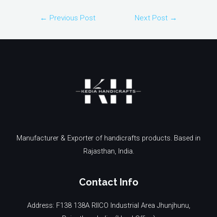
Post
←
Previous Post
Next Post
→
navigation
Manufacturer & Exporter of handicrafts products. Based in
Rajasthan, India.
Contact Info
Address: F138 138A RIICO Industrial Area Jhunjhunu,